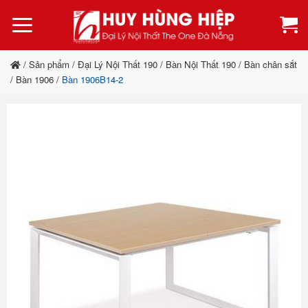
Bỏ
qua
nội
dung
/
Sản phẩm
/
Đại Lý Nội Thất 190
/
Bàn Nội Thất 190
/
Bàn chân sắt
/
Bàn 1906
/
Bàn 1906B14-2