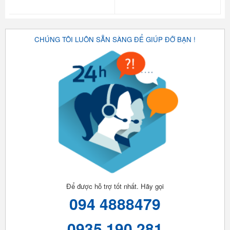
CHÚNG TÔI LUÔN SẴN SÀNG ĐỂ GIÚP ĐỠ BẠN !
Để được hỗ trợ tốt nhất. Hãy gọi
094 4888479
0935 190 281