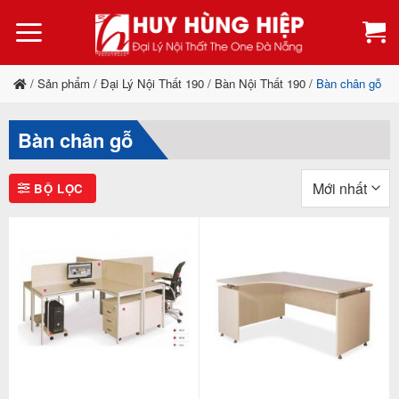
Bỏ
qua
nội
dung
/
Sản phẩm
/
Đại Lý Nội Thất 190
/
Bàn Nội Thất 190
/
Bàn chân gỗ
Bàn chân gỗ
BỘ LỌC