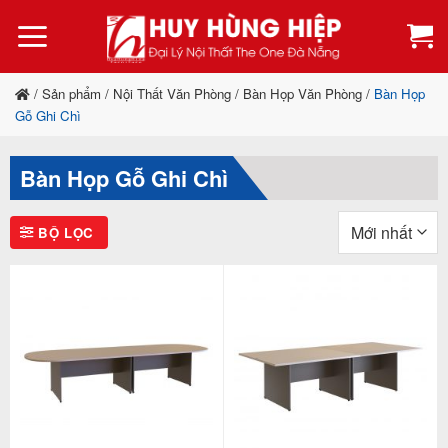
Bỏ
qua
nội
dung
/
Sản phẩm
/
Nội Thất Văn Phòng
/
Bàn Họp Văn Phòng
/
Bàn Họp
Gỗ Ghi Chì
Bàn Họp Gỗ Ghi Chì
BỘ LỌC