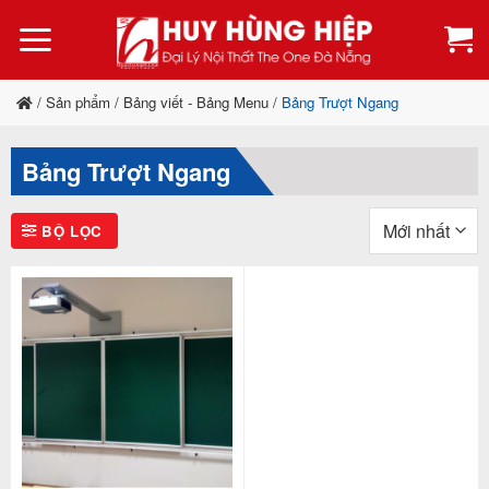
Bỏ
qua
nội
dung
/
Sản phẩm
/
Bảng viết - Bảng Menu
/
Bảng Trượt Ngang
Bảng Trượt Ngang
BỘ LỌC