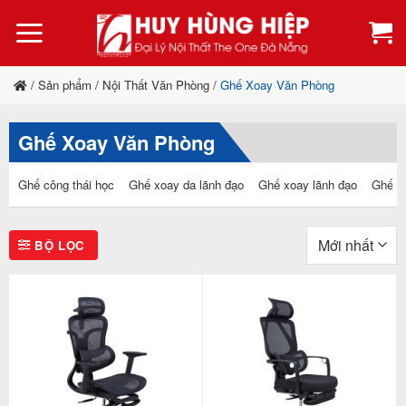
Bỏ
qua
nội
dung
/
Sản phẩm
/
Nội Thất Văn Phòng
/
Ghế Xoay Văn Phòng
Ghế Xoay Văn Phòng
Ghế công thái học
Ghế xoay da lãnh đạo
Ghế xoay lãnh đạo
Ghế xo
BỘ LỌC