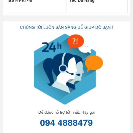
BS14HK1-M
190 Đà Nẵng
CHÚNG TÔI LUÔN SẴN SÀNG ĐỂ GIÚP ĐỠ BẠN !
Để được hỗ trợ tốt nhất. Hãy gọi
094 4888479