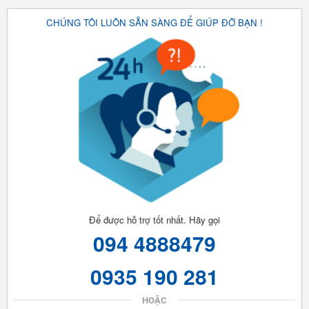
CHÚNG TÔI LUÔN SẴN SÀNG ĐỂ GIÚP ĐỠ BẠN !
Để được hỗ trợ tốt nhất. Hãy gọi
094 4888479
0935 190 281
HOẶC