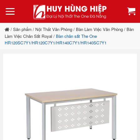
Bỏ
qua
nội
dung
/
Sản phẩm
/
Nội Thất Văn Phòng
/
Bàn Làm Việc Văn Phòng
/
Bàn
Làm Việc Chân Sắt Royal
/
Bàn chân sắt The One
HR120SC7Y1/HR120C7Y1/HR140C7Y1/HR140SC7Y1