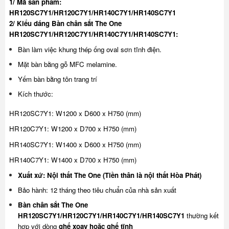
1/ Mã sản phẩm:
HR120SC7Y1/HR120C7Y1/HR140C7Y1/HR140SC7Y1
2/ Kiểu dáng Bàn chân sắt The One
HR120SC7Y1/HR120C7Y1/HR140C7Y1/HR140SC7Y1:
Bàn làm việc khung thép ống oval sơn tĩnh điện.
Mặt bàn bằng gỗ MFC melamine.
Yếm bàn bằng tôn trang trí
Kích thước:
HR120SC7Y1: W1200 x D600 x H750 (mm)
HR120C7Y1: W1200 x D700 x H750 (mm)
HR140SC7Y1: W1400 x D600 x H750 (mm)
HR140C7Y1: W1400 x D700 x H750 (mm)
Xuất xứ: Nội thất The One (Tiền thân là nội thất Hòa Phát)
Bảo hành: 12 tháng theo tiêu chuẩn của nhà sản xuất
Bàn chân sắt The One
HR120SC7Y1/HR120C7Y1/HR140C7Y1/HR140SC7Y1
thường kết
hợp với dòng
ghế xoay
hoặc
ghế tĩnh