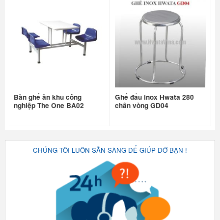
Bàn ghế ăn khu công
Ghế đẩu inox Hwata 280
nghiệp The One BA02
chân vòng GD04
CHÚNG TÔI LUÔN SẴN SÀNG ĐỂ GIÚP ĐỠ BẠN !