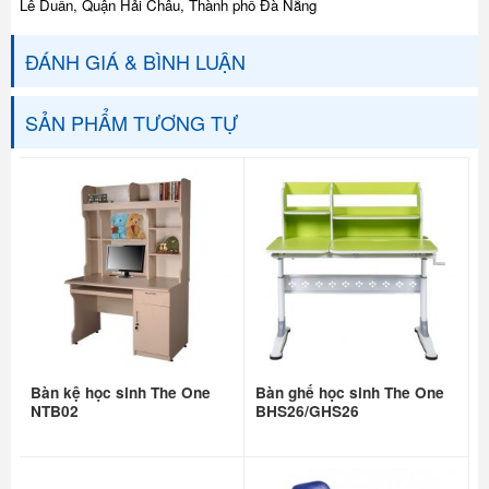
Lê Duẩn, Quận Hải Châu, Thành phố Đà Nẵng
ĐÁNH GIÁ & BÌNH LUẬN
SẢN PHẨM TƯƠNG TỰ
Bàn kệ học sinh The One
Bàn ghế học sinh The One
NTB02
BHS26/GHS26