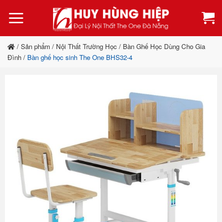
Bỏ
qua
nội
dung
/
Sản phẩm
/
Nội Thất Trường Học
/
Bàn Ghế Học Dùng Cho Gia
Đình
/
Bàn ghế học sinh The One BHS32-4