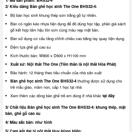
1/ Mã sản phẩm: BHS32-4
2/ Kiểu dáng Bàn ghế học sinh The One BHS32-4:
Bộ bàn học sinh khung thép sơn trắng gỗ tự nhiên.
Bàn có ngăn kéo nhựa tiện dụng để đồ dùng học tập, phần giá sách
gỗ kết hợp tấm hậu tôn sơn cùng màu nẹp mặt bàn.
Bàn sử dụng cơ cấu tăng chỉnh chiều cao bằng tay quay tiện dụng.
Đệm tựa ghế gỗ cao su
Kích thước bàn: W800 x D600 x H1100 mm
Xuất xứ: Nội thất The One (Tiền thân là nội thất Hòa Phát)
Bảo hành: 12 tháng theo tiêu chuẩn của nhà sản xuất
Bàn ghế học sinh The One BHS32-4
thường được sử dụng cho
trẻ mẫu giáo, mầm non, cấp 1 học tại nhà
Xem thêm các dòng bàn ghế trẻ em dùng ở nhà khác
tại đây
3/ Chất liệu Bàn ghế học sinh The One BHS32-4: khung thép, mặt
bàn, ghế gỗ cao su
4/ Màu sắc bàn: như hình
5/ Cam kết đại lý nội thất Huy Hùng Hiệp: