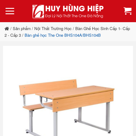
Bỏ
qua
nội
dung
/
Sản phẩm
/
Nội Thất Trường Học
/
Bàn Ghế Học Sinh Cấp 1- Cấp
2 - Cấp 3
/
Bàn ghế học The One BHS104A/BHS104B