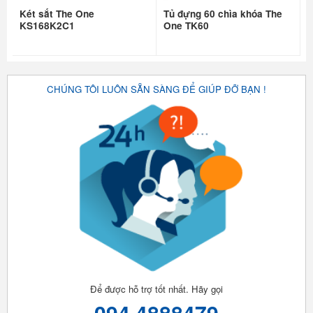
Két sắt The One
Tủ đựng 60 chìa khóa The
KS168K2C1
One TK60
CHÚNG TÔI LUÔN SẴN SÀNG ĐỂ GIÚP ĐỠ BẠN !
Để được hỗ trợ tốt nhất. Hãy gọi
094 4888479