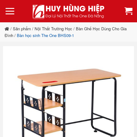
Bỏ
qua
nội
dung
/
Sản phẩm
/
Nội Thất Trường Học
/
Bàn Ghế Học Dùng Cho Gia
Đình
/
Bàn học sinh The One BHS09-1