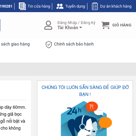
190281
Tin cửa hàng
Tuyển dụng
Dự án khách hàng
Đăng Nhập / Đăng Ký
GIỎ HÀNG
Tài Khoản
 sách giao hàng
Chính sách bảo hành
CHÚNG TÔI LUÔN SẴN SÀNG ĐỂ GIÚP ĐỠ
BẠN !
hộp dày 60mm.
ứng giả bọc
gỗ nổi bật và
h cho không