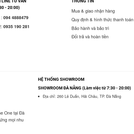
LINE TƯ VẤN
THÔNG TIN
30 - 20:00)
Mua & giao nhận hàng
1:
094 4888479
Quy định & hình thức thanh toán
2:
0935 190 281
Bảo hành và bảo trì
Đổi trả và hoàn tiền
HỆ THỐNG SHOWROOM
SHOWROOM ĐÀ NẴNG (Làm việc từ 7:30 - 20:00)
Địa chỉ: 260 Lê Duẩn, Hải Châu, TP. Đà Nẵng
he One tại Đà
 ứng mọi nhu