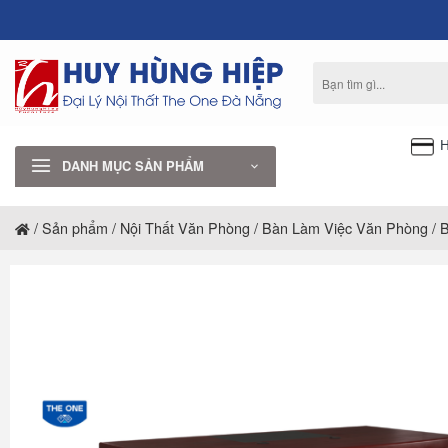
Bỏ
qua
nội
Tìm
dung
kiếm:
H
DANH MỤC SẢN PHẨM
/
Sản phẩm
/
Nội Thất Văn Phòng
/
Bàn Làm Việc Văn Phòng
/
B