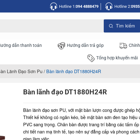
Hotline 1:
094 4888479
Hotline 2:
0935
ướng dẫn thanh toán
Hướng dẫn trả góp
Chính
Tổng hợp khuyến mãi
àn Lãnh Đạo Sơn Pu
/
Bàn lãnh đạo DT1880H24R
Bàn lãnh đạo DT1880H24R
Bàn lãnh đạo sơn PU, với mặt bàn lượn cong được ghép 
Thiết kế không có ngăn kéo, bề mặt bàn sơn đen tạo hiệu 
PVC sang trọng. Chân bàn được trang trí bằng các tấm ốp 
chi tiết nan mạ tinh tế, tạo nên sự đẳng cấp và phong các
gian làm việc