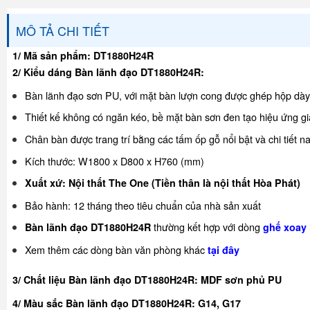
MÔ TẢ CHI TIẾT
1/ Mã sản phẩm: DT1880H24R
2/ Kiểu dáng Bàn lãnh đạo DT1880H24R:
Bàn lãnh đạo sơn PU, với mặt bàn lượn cong được ghép hộp dà
Thiết kế không có ngăn kéo, bề mặt bàn sơn đen tạo hiệu ứng g
Chân bàn được trang trí bằng các tấm ốp gỗ nổi bật và chi tiết 
Kích thước: W1800 x D800 x H760 (mm)
Xuất xứ: Nội thất The One (Tiền thân là nội thất Hòa Phát)
Bảo hành: 12 tháng theo tiêu chuẩn của nhà sản xuất
thường kết hợp với dòng
Bàn lãnh đạo DT1880H24R
ghế xoay
Xem thêm các dòng bàn văn phòng khác
tại đây
3/ Chất liệu Bàn lãnh đạo DT1880H24R: MDF sơn phủ PU
4/ Màu sắc Bàn lãnh đạo DT1880H24R:
G14, G17