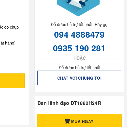
Để được hỗ trợ tốt nhất. Hãy gọi
xác do chụp
094 4888479
đặt hàng)
0935 190 281
HOẶC
Để được hỗ trợ tốt nhất
CHAT VỚI CHÚNG TÔI
Bàn lãnh đạo DT1880H24R
MUA NGAY