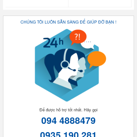
CHÚNG TÔI LUÔN SẴN SÀNG ĐỂ GIÚP ĐỠ BẠN !
Để được hỗ trợ tốt nhất. Hãy gọi
094 4888479
0935 190 281