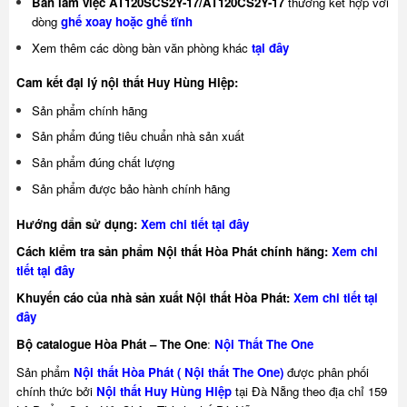
Bàn làm việc AT120SCS2Y-17/AT120CS2Y-17
thường kết hợp với
dòng
ghế xoay
hoặc
ghế tĩnh
Xem thêm các dòng bàn văn phòng khác
tại đây
Cam kết đại lý nội thất Huy Hùng Hiệp:
Sản phẩm chính hãng
Sản phẩm đúng tiêu chuẩn nhà sản xuất
Sản phẩm đúng chất lượng
Sản phẩm được bảo hành chính hãng
Hướng dẩn sử dụng:
Xem chi tiết tại đây
Cách kiểm tra sản phẩm Nội thất Hòa Phát chính hãng:
Xem chi
tiết tại đây
Khuyế
n cáo của nhà sản xuất Nội thất Hòa Phát:
Xem chi tiết tại
đây
Bộ catalogue Hòa Phát – The One
:
Nội Thất The One
Sản phẩm
Nội thất Hòa Phát ( Nội thất The One)
được phân phối
chính thức bởi
Nội thất Huy Hùng Hiệp
tại Đà Nẵng theo địa chỉ 159