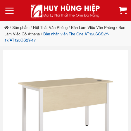
Bỏ
qua
nội
dung
/
Sản phẩm
/
Nội Thất Văn Phòng
/
Bàn Làm Việc Văn Phòng
/
Bàn
Làm Việc Gỗ Athena
/
Bàn nhân viên The One AT120SCS2Y-
17/AT120CS2Y-17