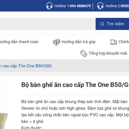
Hotline 1:
094 4888479
Hotline 2:
0935
ướng dẫn thanh toán
Hướng dẫn trả góp
Chính
Tổng hợp khuyến mãi
n cao cấp The One B50/G50
Bộ bàn ghế ăn cao cấp The One B50/
Bộ bàn ghế ăn cao cấp khung thép sơn tĩnh điện. Mặt bàn
Veneer óc chó hoặc sơn high gloss. Đệm tựa ghế có khun
tạo kết cấu vững chắc bên ngoài bọc PVC cao cấp. Một b
bàn + 4 ghế.
Kích thước: