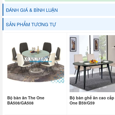
ĐÁNH GIÁ & BÌNH LUẬN
SẢN PHẨM TƯƠNG TỰ
Bộ bàn ăn The One
Bộ bàn ghế ăn cao cấp
BA508/GA508
One B59/G59