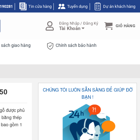
190281
Tin cửa hàng
Tuyển dụng
Dự án khách hàng
Đăng Nhập / Đăng Ký
GIỎ HÀNG
Tài Khoản
 sách giao hàng
Chính sách bảo hành
CHÚNG TÔI LUÔN SẴN SÀNG ĐỂ GIÚP ĐỠ
G50
BẠN !
 gỗ được phủ
g bằng thép
ộ bao gồm 1