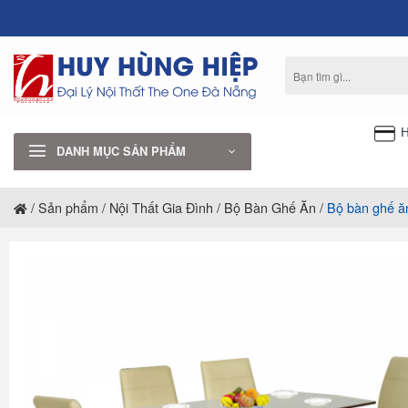
Bỏ
qua
nội
Tìm
dung
kiếm:
H
DANH MỤC SẢN PHẨM
/
Sản phẩm
/
Nội Thất Gia Đình
/
Bộ Bàn Ghế Ăn
/
Bộ bàn ghế ă