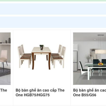
 The
Bộ bàn ghế ăn cao cấp The
Bộ bàn ghế ăn ca
One HGB75/HGG75
One B55/G56