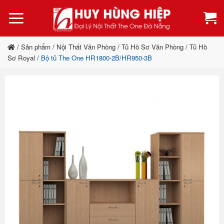
Bỏ
qua
nội
dung
/
Sản phẩm
/
Nội Thất Văn Phòng
/
Tủ Hồ Sơ Văn Phòng
/
Tủ Hồ
Sơ Royal
/
Bộ tủ The One HR1800-2B/HR950-3B