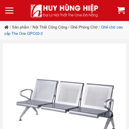
Bỏ
qua
nội
dung
/
Sản phẩm
/
Nội Thất Công Cộng
/
Ghế Phòng Chờ
/
Ghế chờ cao
cấp The One GPC03-3