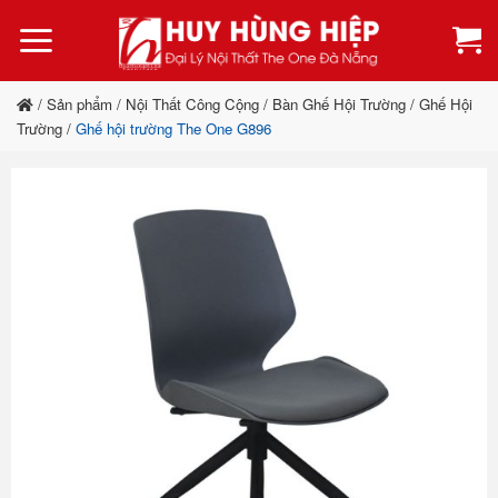
Bỏ
qua
nội
dung
/
Sản phẩm
/
Nội Thất Công Cộng
/
Bàn Ghế Hội Trường
/
Ghế Hội
Trường
/
Ghế hội trường The One G896