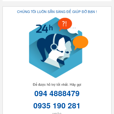
CHÚNG TÔI LUÔN SẴN SÀNG ĐỂ GIÚP ĐỠ BẠN !
Để được hỗ trợ tốt nhất. Hãy gọi
094 4888479
0935 190 281