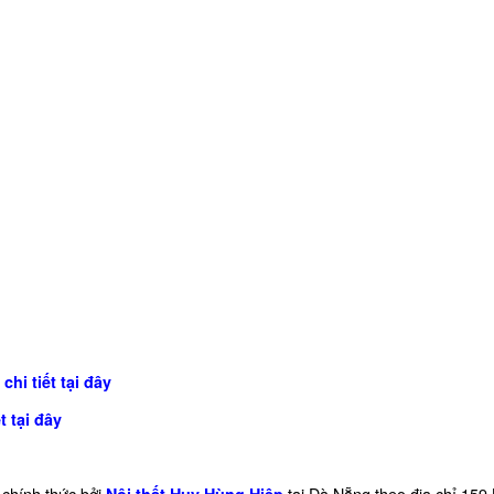
chi tiết tại đây
t tại đây
chính thức bởi
tại Đà Nẵng theo địa chỉ 159