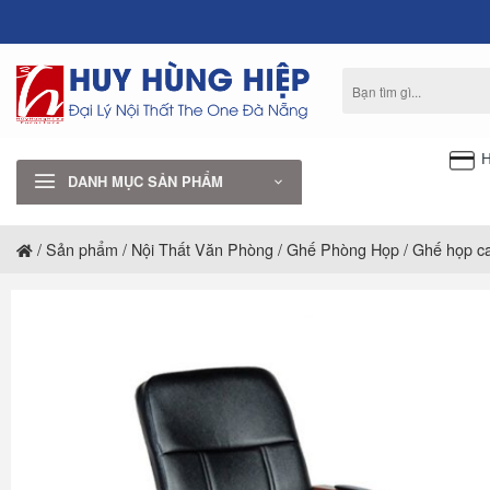
Bỏ
qua
nội
Tìm
dung
kiếm:
H
DANH MỤC SẢN PHẨM
/
Sản phẩm
/
Nội Thất Văn Phòng
/
Ghế Phòng Họp
/
Ghế họp c