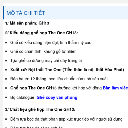
MÔ TẢ CHI TIẾT
1/ Mã sản phẩm:
GH13
2/ Kiểu dáng ghế họp The One GH13:
Ghế có kiểu dáng hiện đại, tính thẩm mỹ cao
Ghế có chân tĩnh, khung gỗ tự nhiên
Tựa ghế có đường may chỉ dày trang trí
Xuất xứ: Nội thất The One (Tiền thân là nội thất Hòa Phát)
Bảo hành: 12 tháng theo tiêu chuẩn của nhà sản xuất
thường kết hợp với dòng
Ghế họp The One GH13
Bàn làm việ
Bộ catalogue
Ghế xoay văn
phòng
3/ Chất liệu ghế họp The One GH13:
Đệm tựa bọc da thật phần tiếp xúc trực tiếp với người sử dụng
Đệm tựa bọc da công nghiệp