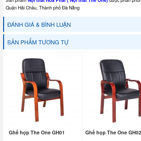
Nội thất Hòa Phát ( Nội thất The One)
Quận Hải Châu, Thành phố Đà Nẵng
ĐÁNH GIÁ & BÌNH LUẬN
SẢN PHẨM TƯƠNG TỰ
Ghế họp The One GH01
Ghế họp The One GH0