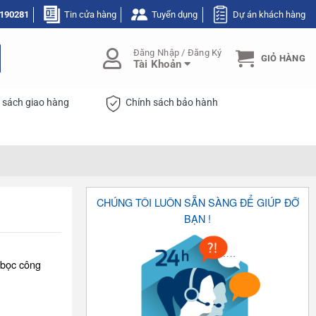
190281
Tin cửa hàng
Tuyển dụng
Dự án khách hàng
Đăng Nhập / Đăng Ký
GIỎ HÀNG
Tài Khoản
 sách giao hàng
Chính sách bảo hành
CHÚNG TÔI LUÔN SẴN SÀNG ĐỂ GIÚP ĐỠ
BẠN !
 bọc công