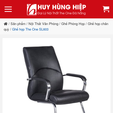
Bỏ
qua
nội
dung
/
Sản phẩm
/
Nội Thất Văn Phòng
/
Ghế Phòng Họp
/
Ghế họp chân
quỳ
/
Ghế họp The One SL603