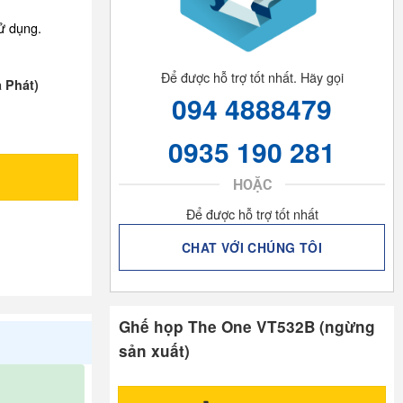
ử dụng.
Để được hỗ trợ tốt nhất. Hãy gọi
a Phát)
094 4888479
0935 190 281
HOẶC
Để được hỗ trợ tốt nhất
CHAT VỚI CHÚNG TÔI
Ghế họp The One VT532B (ngừng
sản xuất)