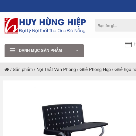
Bỏ
qua
nội
Tìm
dung
kiếm:
H
DANH MỤC SẢN PHẨM
/
Sản phẩm
/
Nội Thất Văn Phòng
/
Ghế Phòng Họp
/
Ghế họp hộ