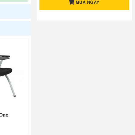
MUA NGAY
 One