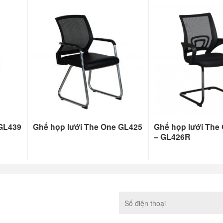
 GL439
Ghế họp lưới The One GL425
Ghế họp lưới The
– GL426R