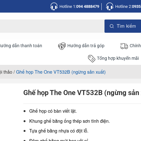
Hotline 1:
094 4888479
Hotline 2:
0935
ướng dẫn thanh toán
Hướng dẫn trả góp
Chính
Tổng hợp khuyến mãi
i thảo
/
Ghế họp The One VT532B (ngừng sản xuất)
Ghế họp The One VT532B (ngừng sản 
Ghế họp có bàn viết lật.
Khung ghế bằng ống thép sơn tĩnh điện.
Tựa ghế bằng nhựa có đột lỗ.
Đệm ghế bằng mút bọc vải nỉ.