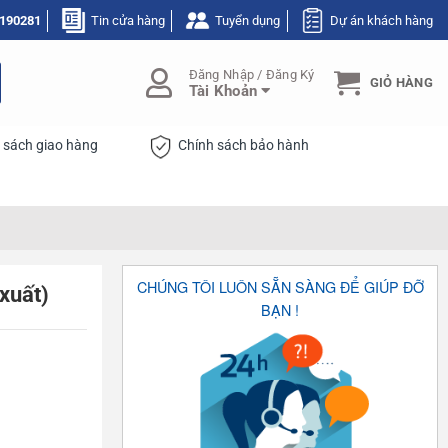
190281
Tin cửa hàng
Tuyển dụng
Dự án khách hàng
Đăng Nhập / Đăng Ký
GIỎ HÀNG
Tài Khoản
 sách giao hàng
Chính sách bảo hành
CHÚNG TÔI LUÔN SẴN SÀNG ĐỂ GIÚP ĐỠ
xuất)
BẠN !