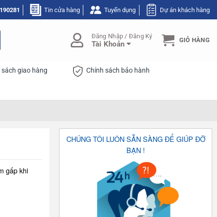
190281
Tin cửa hàng
Tuyển dụng
Dự án khách hàng
Đăng Nhập / Đăng Ký
GIỎ HÀNG
Tài Khoản
 sách giao hàng
Chính sách bảo hành
CHÚNG TÔI LUÔN SẴN SÀNG ĐỂ GIÚP ĐỠ
BẠN !
m gấp khi