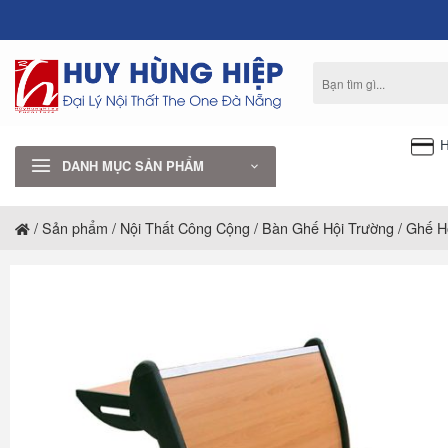
Bỏ
qua
nội
Tìm
dung
kiếm:
H
DANH MỤC SẢN PHẨM
/
Sản phẩm
/
Nội Thất Công Cộng
/
Bàn Ghế Hội Trường
/
Ghế H