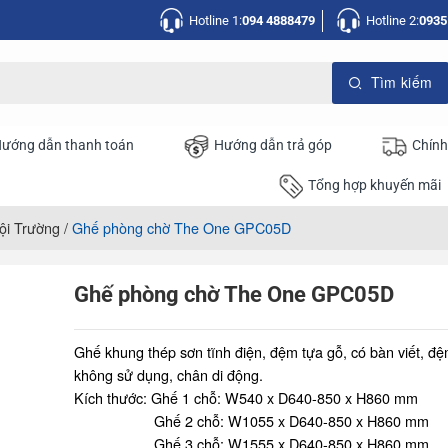
Hotline 1:
094 4888479
Hotline 2:
0935
ướng dẫn thanh toán
Hướng dẫn trả góp
Chính
Tổng hợp khuyến mãi
ội Trường
/
Ghế phòng chờ The One GPC05D
Ghế phòng chờ The One GPC05D
Ghế khung thép sơn tĩnh điện, đệm tựa gỗ, có bàn viết, đệ
không sử dụng, chân di động.
Kích thước: Ghế 1 chỗ: W540 x D640-850 x H860 mm
Ghế 2 chỗ: W1055 x D640-850 x H860 mm
Ghế 3 chỗ: W1555 x D640-850 x H860 mm