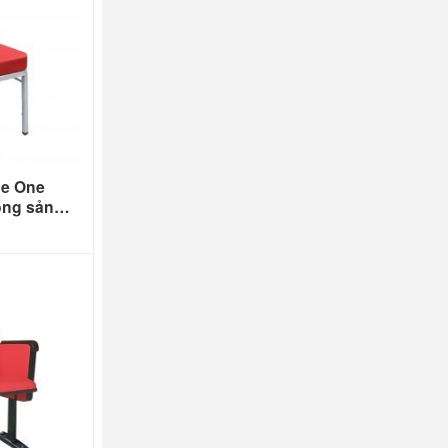
he One
ông sản