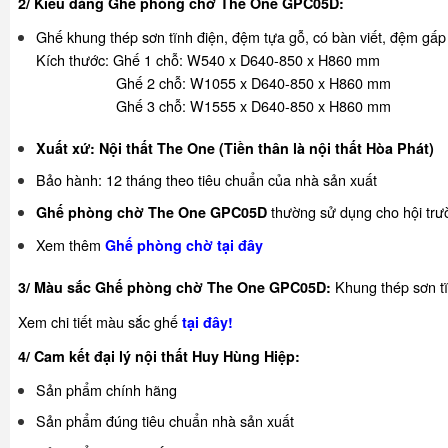
2/ Kiểu dáng Ghế phòng chờ The One GPC05D:
Ghế khung thép sơn tĩnh điện, đệm tựa gỗ, có bàn viết, đệm gấp
Kích thước: Ghế 1 chỗ: W540 x D640-850 x H860 mm
Ghế 2 chỗ: W1055 x D640-850 x H860 mm
Ghế 3 chỗ: W1555 x D640-850 x H860 mm
Xuất xứ: Nội thất The One (Tiền thân là nội thất Hòa Phát)
Bảo hành: 12 tháng theo tiêu chuẩn của nhà sản xuất
thường sử dụng cho hội tr
Ghế phòng chờ The One GPC05D
Xem thêm
Ghế phòng chờ tại đây
Khung thép sơn tĩ
3/ Màu sắc Ghế phòng chờ The One GPC05D:
Xem chi tiết màu sắc ghế
tại đây
!
4/ Cam kết đại lý nội thất Huy Hùng Hiệp:
Sản phẩm chính hãng
Sản phẩm đúng tiêu chuẩn nhà sản xuất