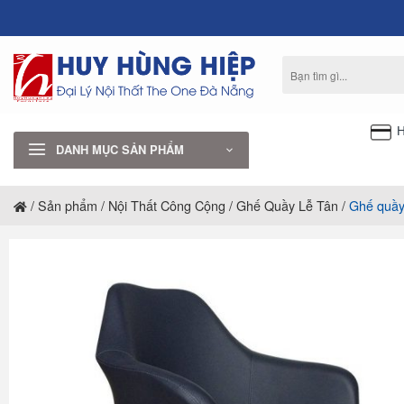
Bỏ
qua
nội
Tìm
dung
kiếm:
H
DANH MỤC SẢN PHẨM
/
Sản phẩm
/
Nội Thất Công Cộng
/
Ghế Quầy Lễ Tân
/
Ghế quầy