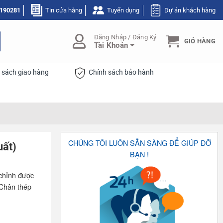
190281
Tin cửa hàng
Tuyển dụng
Dự án khách hàng
Đăng Nhập / Đăng Ký
GIỎ HÀNG
Tài Khoản
 sách giao hàng
Chính sách bảo hành
CHÚNG TÔI LUÔN SẴN SÀNG ĐỂ GIÚP ĐỠ
uất)
BẠN !
chỉnh được
 Chân thép