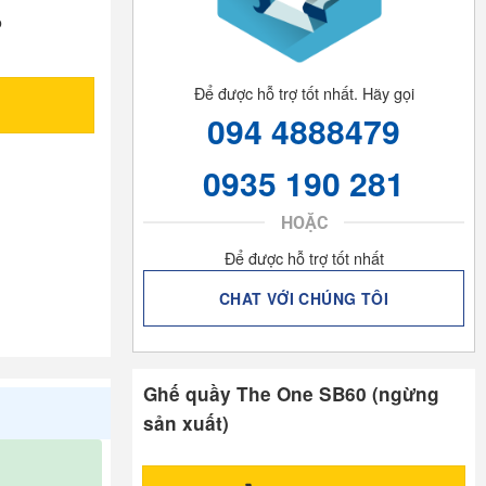
p
Để được hỗ trợ tốt nhất. Hãy gọi
094 4888479
0935 190 281
HOẶC
Để được hỗ trợ tốt nhất
CHAT VỚI CHÚNG TÔI
Ghế quầy The One SB60 (ngừng
sản xuất)