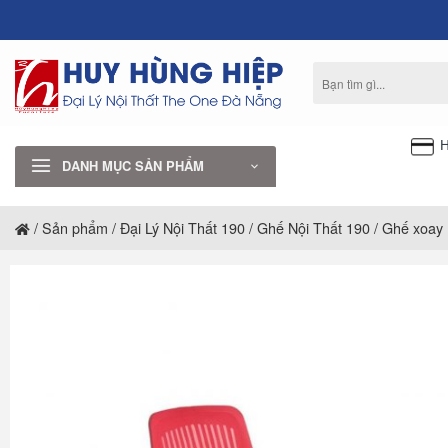
Bỏ
qua
nội
Tìm
dung
kiếm:
H
DANH MỤC SẢN PHẨM
/
Sản phẩm
/
Đại Lý Nội Thất 190
/
Ghế Nội Thất 190
/
Ghế xoay 