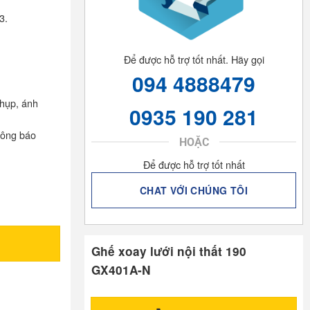
3.
Để được hỗ trợ tốt nhất. Hãy gọi
094 4888479
chụp, ánh
0935 190 281
hông báo
HOẶC
Để được hỗ trợ tốt nhất
CHAT VỚI CHÚNG TÔI
Ghế xoay lưới nội thất 190
GX401A-N