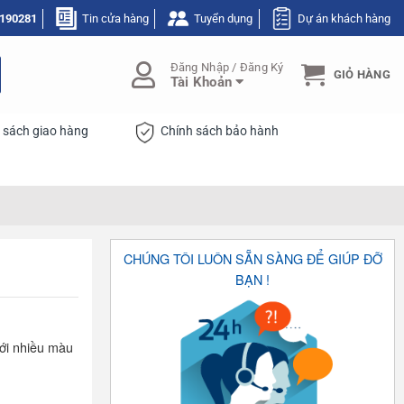
190281
Tin cửa hàng
Tuyển dụng
Dự án khách hàng
Đăng Nhập / Đăng Ký
GIỎ HÀNG
Tài Khoản
 sách giao hàng
Chính sách bảo hành
CHÚNG TÔI LUÔN SẴN SÀNG ĐỂ GIÚP ĐỠ
BẠN !
ưới nhiều màu