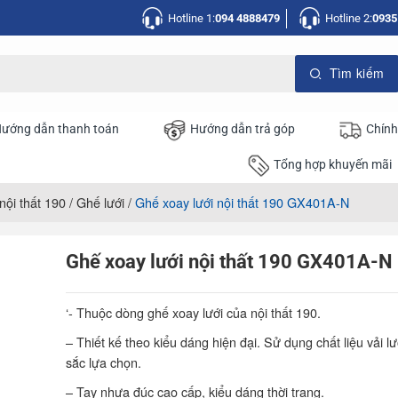
Hotline 1:
094 4888479
Hotline 2:
0935
ướng dẫn thanh toán
Hướng dẫn trả góp
Chính
Tổng hợp khuyến mãi
nội thất 190
/
Ghế lưới
/
Ghế xoay lưới nội thất 190 GX401A-N
Ghế xoay lưới nội thất 190 GX401A-N
‘- Thuộc dòng ghế xoay lưới của nội thất 190.
– Thiết kế theo kiểu dáng hiện đại. Sử dụng chất liệu vải l
sắc lựa chọn.
– Tay nhựa đúc cao cấp, kiểu dáng thời trang.