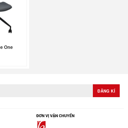
he One
ĐƠN VỊ VẬN CHUYỂN