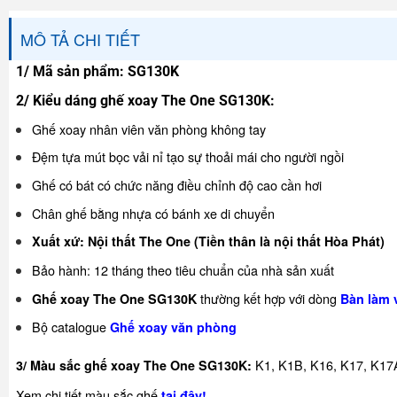
MÔ TẢ CHI TIẾT
1/ Mã sản phẩm:
SG130K
2/ Kiểu dáng ghế xoay The One SG130K:
Ghế xoay nhân viên văn phòng không tay
Đệm tựa mút bọc vải nỉ tạo sự thoải mái cho người ngồi
Ghế có bát có chức năng điều chỉnh độ cao cần hơi
Chân ghế bằng nhựa có bánh xe di chuyển
Xuất xứ: Nội thất The One (Tiền thân là nội thất Hòa Phát)
Bảo hành: 12 tháng theo tiêu chuẩn của nhà sản xuất
thường kết hợp với dòng
Ghế xoay The One SG130K
Bàn làm 
Bộ catalogue
Ghế xoay văn
phòng
K1, K1B, K16, K17, K17
3/ Màu sắc ghế
xoay The One SG130K
:
Xem chi tiết màu sắc ghế
tại đây
!