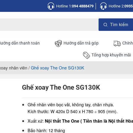
Hotline 1:
094 4888479
Hotline 2:
0935
ướng dẫn thanh toán
Hướng dẫn trả góp
Chính
Tổng hợp khuyến mãi
xoay nhân viên
/
Ghế xoay The One SG130K
Ghế xoay The One SG130K
Ghế nhân viên bọc vải, không tay, chân nhựa.
Kích thước: W 420x D 540 x H 780 ÷ 905 (mm).
Xuất xứ:
Nội thất The One ( Tiền thân là Nội thất Hò
Bảo hành: 12 tháng