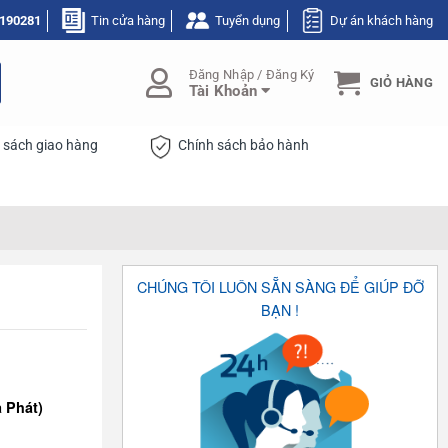
190281
Tin cửa hàng
Tuyển dụng
Dự án khách hàng
Đăng Nhập / Đăng Ký
GIỎ HÀNG
Tài Khoản
 sách giao hàng
Chính sách bảo hành
CHÚNG TÔI LUÔN SẴN SÀNG ĐỂ GIÚP ĐỠ
BẠN !
a Phát)