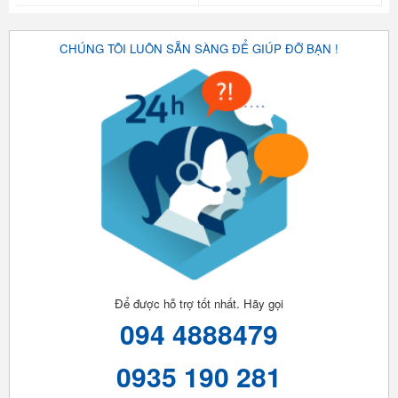
CHÚNG TÔI LUÔN SẴN SÀNG ĐỂ GIÚP ĐỠ BẠN !
Để được hỗ trợ tốt nhất. Hãy gọi
094 4888479
0935 190 281