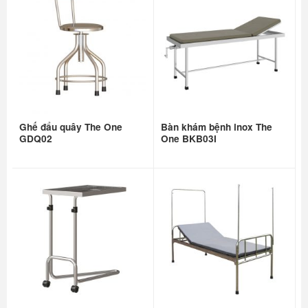
Ghế đẩu quây The One
Bàn khám bệnh inox The
GDQ02
One BKB03I