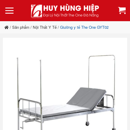
Bỏ
qua
nội
dung
/
Sản phẩm
/
Nội Thất Y Tế
/
Giường y tế The One GYT02