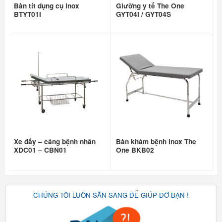
Bàn tít dụng cụ inox
Giường y tế The One
BTYT01I
GYT04I / GYT04S
Xe đẩy – cáng bệnh nhân
Bàn khám bệnh inox The
XDC01 – CBN01
One BKB02
CHÚNG TÔI LUÔN SẴN SÀNG ĐỂ GIÚP ĐỠ BẠN !