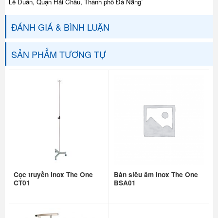
Lê Duẩn, Quận Hải Châu, Thành phố Đà Nẵng`
ĐÁNH GIÁ & BÌNH LUẬN
SẢN PHẨM TƯƠNG TỰ
Cọc truyền inox The One
Bàn siêu âm inox The One
CT01
BSA01