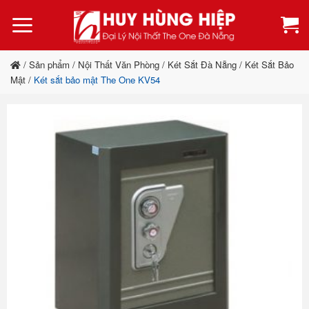
Bỏ
qua
nội
dung
/
Sản phẩm
/
Nội Thất Văn Phòng
/
Két Sắt Đà Nẵng
/
Két Sắt Bảo
Mật
/
Két sắt bảo mật The One KV54