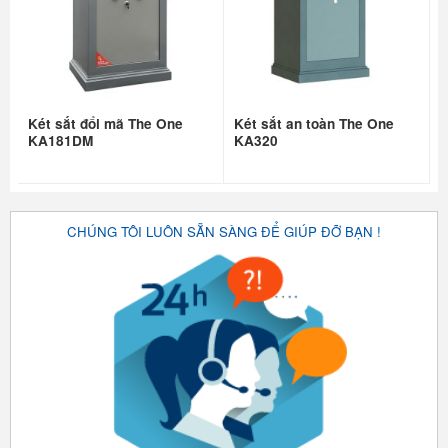
Két sắt đổi mã The One
Két sắt an toàn The One
KA181DM
KA320
CHÚNG TÔI LUÔN SẴN SÀNG ĐỂ GIÚP ĐỠ BẠN !