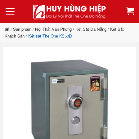
Bỏ
qua
nội
dung
/
Sản phẩm
/
Nội Thất Văn Phòng
/
Két Sắt Đà Nẵng
/
Két Sắt
Khách Sạn
/
Két sắt The One KS50D