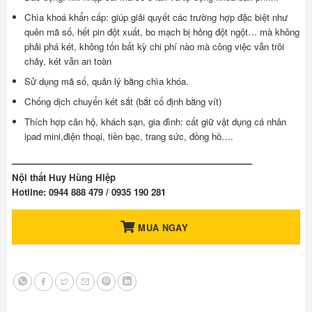
Chìa khoá khẩn cấp: giúp giải quyết các trường hợp đặc biệt như
quên mã số, hết pin đột xuất, bo mạch bị hỏng đột ngột… mà không
phải phá két, không tốn bất kỳ chi phí nào mà công việc vẫn trôi
chảy, két vẫn an toàn
Sử dụng mã số, quản lý bằng chìa khóa.
Chống dịch chuyển két sắt (bắt cố định bằng vít)
Thích hợp căn hộ, khách sạn, gia đình: cất giữ vật dụng cá nhân
ipad mini,điện thoại, tiền bạc, trang sức, đồng hồ….
——————————————————————————–
Nội thất Huy Hùng Hiệp
Hotline: 0944 888 479 / 0935 190 281
MUA NGAY