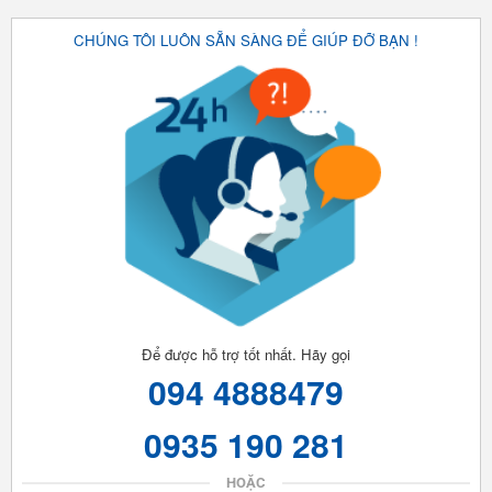
CHÚNG TÔI LUÔN SẴN SÀNG ĐỂ GIÚP ĐỠ BẠN !
Để được hỗ trợ tốt nhất. Hãy gọi
094 4888479
0935 190 281
HOẶC