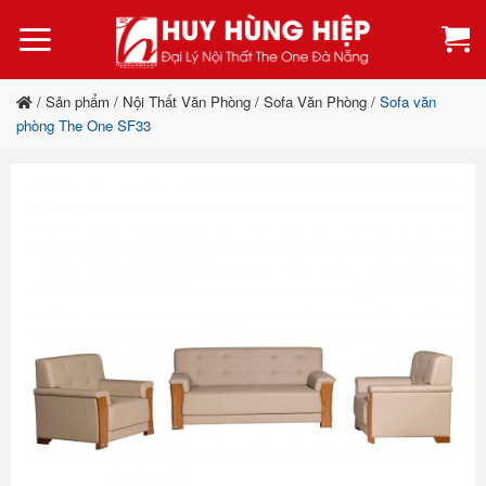
Bỏ
qua
nội
dung
/
Sản phẩm
/
Nội Thất Văn Phòng
/
Sofa Văn Phòng
/
Sofa văn
phòng The One SF33