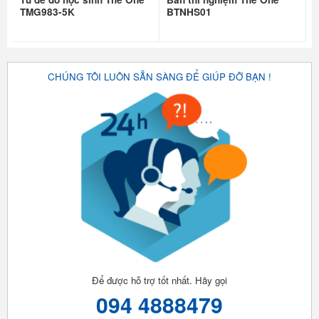
TMG983-5K
BTNHS01
CHÚNG TÔI LUÔN SẴN SÀNG ĐỂ GIÚP ĐỠ BẠN !
Để được hỗ trợ tốt nhất. Hãy gọi
094 4888479