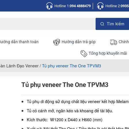
Hotline 1:
094 4888479
Hotline 2:
0935
ướng dẫn thanh toán
Hướng dẫn trả góp
Chính
Tổng hợp khuyến mãi
àn Lãnh Đạo Veneer
/
Tủ phụ veneer The One TPVM3
Tủ phụ veneer The One TPVM3
Tủ phụ di động sử dụng chất liệu veneer kết hợp Melam
Tủ có cánh mở, ngăn kéo và khoang để tài liệu.
Kích thước: W1200 x D440 x H660 (mm)
Xuất xứ: Nội thất The One ( Tiền thân là nội thất Hòa Ph