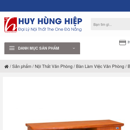
Bỏ
qua
nội
Tìm
dung
kiếm:
H
DANH MỤC SẢN PHẨM
/
Sản phẩm
/
Nội Thất Văn Phòng
/
Bàn Làm Việc Văn Phòng
/
B