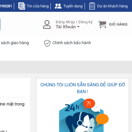
190281
Tin cửa hàng
Tuyển dụng
Dự án khách hàng
Đăng Nhập / Đăng Ký
GIỎ HÀNG
Tài Khoản
 sách giao hàng
Chính sách bảo hành
CHÚNG TÔI LUÔN SẴN SÀNG ĐỂ GIÚP ĐỠ
BẠN !
ine mặt trong
át ).