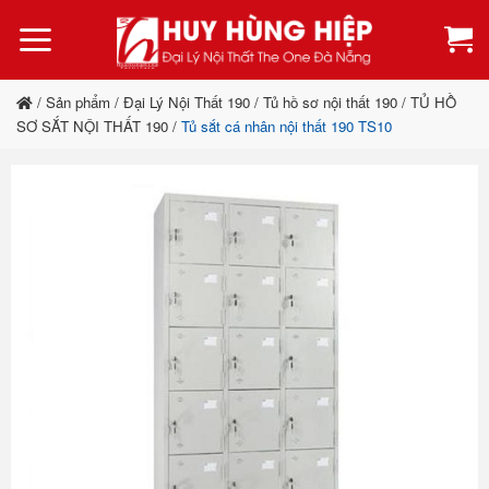
Bỏ
qua
nội
dung
/
Sản phẩm
/
Đại Lý Nội Thất 190
/
Tủ hồ sơ nội thất 190
/
TỦ HỒ
SƠ SẮT NỘI THẤT 190
/
Tủ sắt cá nhân nội thất 190 TS10