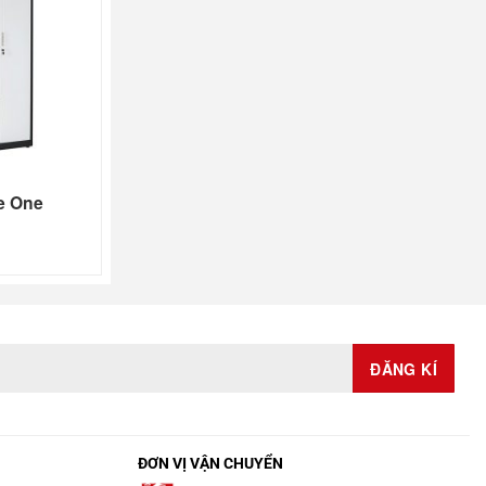
he One
ĐƠN VỊ VẬN CHUYỂN