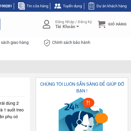
190281
Tin cửa hàng
Tuyển dụng
Dự án khách hàng
Đăng Nhập / Đăng Ký
GIỎ HÀNG
Tài Khoản
 sách giao hàng
Chính sách bảo hành
CHÚNG TÔI LUÔN SẴN SÀNG ĐỂ GIÚP ĐỠ
BẠN !
rái dùng 2
à 1 suốt treo
găn phụ có