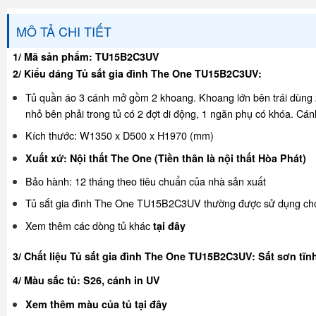
MÔ TẢ CHI TIẾT
1/ Mã sản phẩm: TU15B2C3UV
2/ Kiểu dáng Tủ sắt gia đình The One TU15B2C3UV:
Tủ quần áo 3 cánh mở gồm 2 khoang. Khoang lớn bên trái dùng 2 
nhỏ bên phải trong tủ có 2 đợt di động, 1 ngăn phụ có khóa. Cánh 
Kích thước: W1350 x D500 x H1970 (mm)
Xuất xứ: Nội thất The One (Tiền thân là nội thất Hòa Phát)
Bảo hành: 12 tháng theo tiêu chuẩn của nhà sản xuất
Tủ sắt gia đình The One TU15B2C3UV thường được sử dụng cho g
Xem thêm các dòng tủ khác
tại đây
3/ Chất liệu Tủ sắt gia đình The One TU15B2C3UV: Sắt sơn tĩn
4/ Màu sắc tủ: S26, cánh in UV
Xem thêm màu của tủ
tại đây