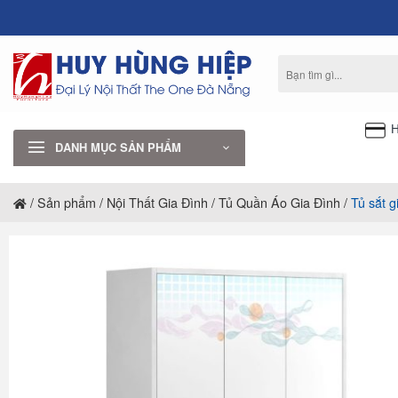
Bỏ
qua
nội
Tìm
dung
kiếm:
H
DANH MỤC SẢN PHẨM
/
Sản phẩm
/
Nội Thất Gia Đình
/
Tủ Quần Áo Gia Đình
/
Tủ sắt 