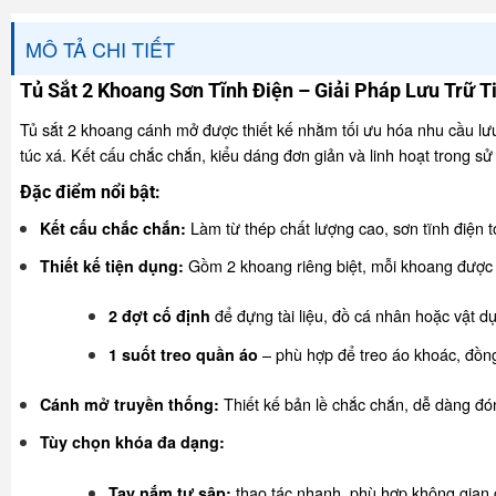
MÔ TẢ CHI TIẾT
Tủ Sắt 2 Khoang Sơn Tĩnh Điện – Giải Pháp Lưu Trữ T
Tủ sắt 2 khoang cánh mở được thiết kế nhằm tối ưu hóa nhu cầu lư
túc xá. Kết cấu chắc chắn, kiểu dáng đơn giản và linh hoạt trong sử
Đặc điểm nổi bật:
Làm từ thép chất lượng cao, sơn tĩnh điện to
Kết cấu chắc chắn:
Gồm 2 khoang riêng biệt, mỗi khoang được b
Thiết kế tiện dụng:
để đựng tài liệu, đồ cá nhân hoặc vật d
2 đợt cố định
– phù hợp để treo áo khoác, đồn
1 suốt treo quần áo
Thiết kế bản lề chắc chắn, dễ dàng đón
Cánh mở truyền thống:
Tùy chọn khóa đa dạng:
thao tác nhanh, phù hợp không gian
Tay nắm tự sập: