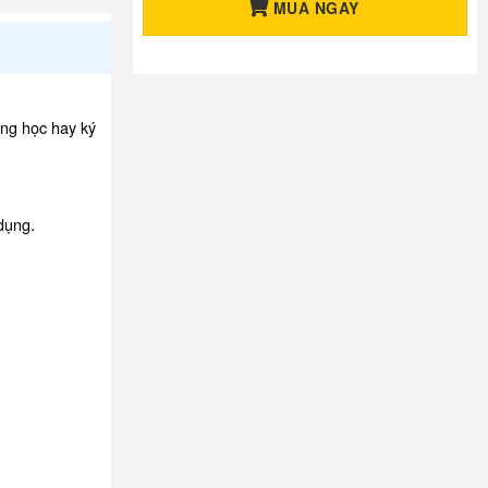
MUA NGAY
ờng học hay ký
 dụng.