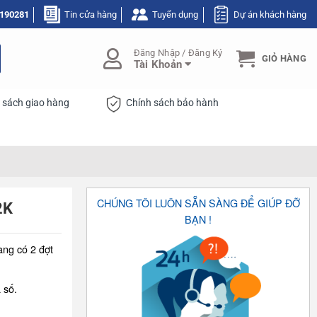
190281
Tin cửa hàng
Tuyển dụng
Dự án khách hàng
Đăng Nhập / Đăng Ký
GIỎ HÀNG
Tài Khoản
 sách giao hàng
Chính sách bảo hành
CHÚNG TÔI LUÔN SẴN SÀNG ĐỂ GIÚP ĐỠ
2K
BẠN !
ang có 2 đợt
 số.