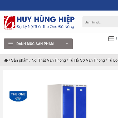
Bỏ
qua
nội
Tìm
dung
kiếm:
H
DANH MỤC SẢN PHẨM
/
Sản phẩm
/
Nội Thất Văn Phòng
/
Tủ Hồ Sơ Văn Phòng
/
Tủ Lo