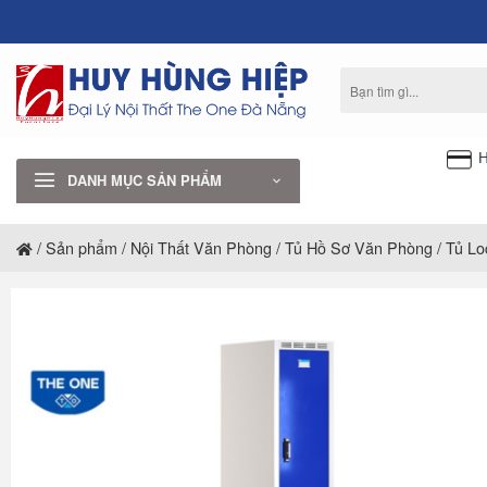
Bỏ
qua
nội
Tìm
dung
kiếm:
H
DANH MỤC SẢN PHẨM
/
Sản phẩm
/
Nội Thất Văn Phòng
/
Tủ Hồ Sơ Văn Phòng
/
Tủ Lo