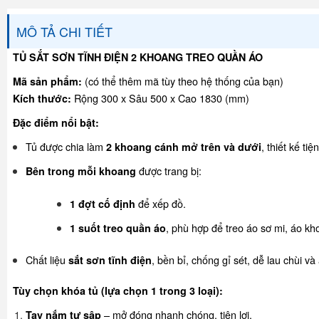
MÔ TẢ CHI TIẾT
TỦ SẮT SƠN TĨNH ĐIỆN 2 KHOANG TREO QUẦN ÁO
(có thể thêm mã tùy theo hệ thống của bạn)
Mã sản phẩm:
Rộng 300 x Sâu 500 x Cao 1830 (mm)
Kích thước:
Đặc điểm nổi bật:
Tủ được chia làm
, thiết kế ti
2 khoang cánh mở trên và dưới
được trang bị:
Bên trong mỗi khoang
để xếp đồ.
1 đợt cố định
, phù hợp để treo áo sơ mi, áo k
1 suốt treo quần áo
Chất liệu
, bền bỉ, chống gỉ sét, dễ lau chùi v
sắt sơn tĩnh điện
Tùy chọn khóa tủ (lựa chọn 1 trong 3 loại):
– mở đóng nhanh chóng, tiện lợi.
Tay nắm tự sập