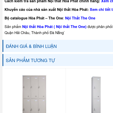
Cách kiểm tra sản phẩm Nội thất Hòa Phát chính hãng:
Xem chi
Khuyế
n cáo của nhà sản xuất Nội thất Hòa Phát:
Xem chi tiết t
:
Bộ catalogue Hòa Phát – The One
Nội Thất The One
Sản phẩm
được phân phối 
Nội thất Hòa Phát ( Nội thất The One)
Quận Hải Châu, Thành phố Đà Nẵng`
ĐÁNH GIÁ & BÌNH LUẬN
SẢN PHẨM TƯƠNG TỰ