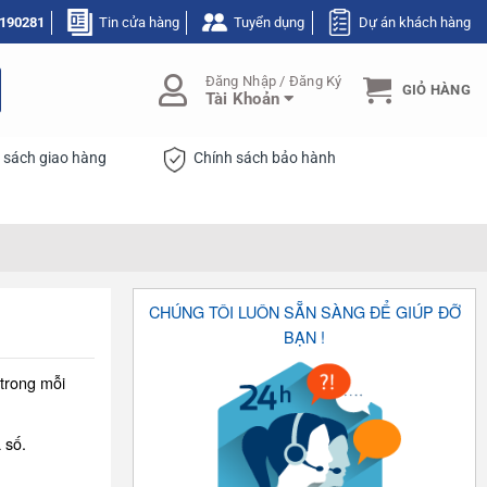
190281
Tin cửa hàng
Tuyển dụng
Dự án khách hàng
Đăng Nhập / Đăng Ký
GIỎ HÀNG
Tài Khoản
 sách giao hàng
Chính sách bảo hành
CHÚNG TÔI LUÔN SẴN SÀNG ĐỂ GIÚP ĐỠ
BẠN !
 trong mỗi
 số.