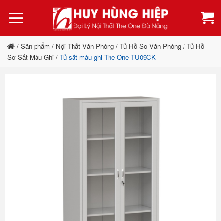
Bỏ
qua
nội
dung
/
Sản phẩm
/
Nội Thất Văn Phòng
/
Tủ Hồ Sơ Văn Phòng
/
Tủ Hồ
Sơ Sắt Màu Ghi
/
Tủ sắt màu ghi The One TU09CK