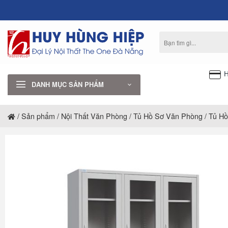
Bỏ
qua
nội
Tìm
dung
kiếm:
H
DANH MỤC SẢN PHẨM
/
Sản phẩm
/
Nội Thất Văn Phòng
/
Tủ Hồ Sơ Văn Phòng
/
Tủ Hồ