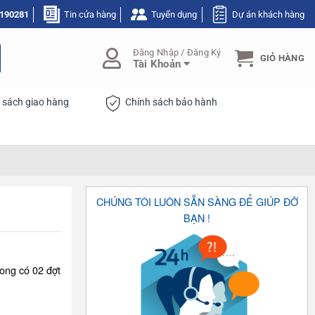
190281
Tin cửa hàng
Tuyển dụng
Dự án khách hàng
Đăng Nhập / Đăng Ký
GIỎ HÀNG
Tài Khoản
 sách giao hàng
Chính sách bảo hành
CHÚNG TÔI LUÔN SẴN SÀNG ĐỂ GIÚP ĐỠ
BẠN !
ong có 02 đợt