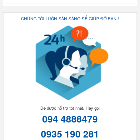
CHÚNG TÔI LUÔN SẴN SÀNG ĐỂ GIÚP ĐỠ BẠN !
Để được hỗ trợ tốt nhất. Hãy gọi
094 4888479
0935 190 281