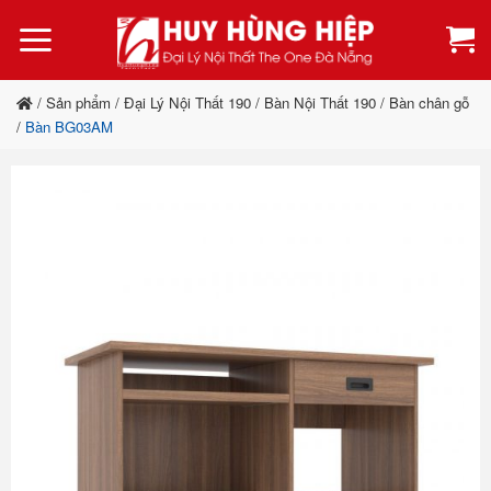
Bỏ
qua
nội
dung
/
Sản phẩm
/
Đại Lý Nội Thất 190
/
Bàn Nội Thất 190
/
Bàn chân gỗ
/
Bàn BG03AM