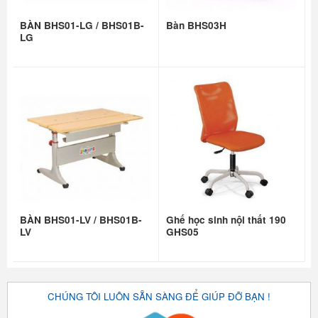
BÀN BHS01-LG / BHS01B-
Bàn BHS03H
LG
BÀN BHS01-LV / BHS01B-
Ghế học sinh nội thất 190
LV
GHS05
CHÚNG TÔI LUÔN SẴN SÀNG ĐỂ GIÚP ĐỠ BẠN !