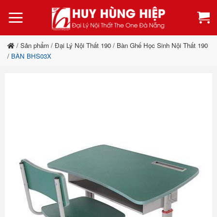
Bỏ
qua
nội
dung
/
Sản phẩm
/
Đại Lý Nội Thất 190
/
Bàn Ghế Học Sinh Nội Thất 190
/
BÀN BHS03X