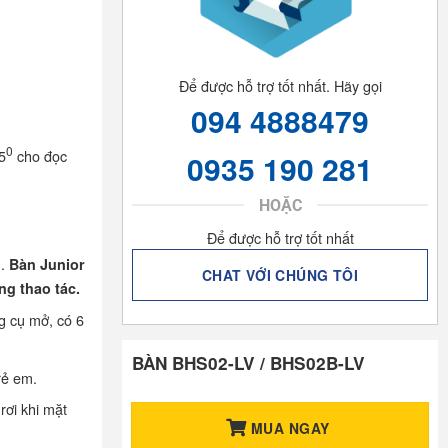
Để được hỗ trợ tốt nhất. Hãy gọi
094 4888479
0
5
cho đọc
0935 190 281
HOẶC
Để được hỗ trợ tốt nhất
m.
Bàn Junior
CHAT VỚI CHÚNG TÔI
ng thao tác.
g cụ mở, có 6
BÀN BHS02-LV / BHS02B-LV
rẻ em.
rơi khi mặt
MUA NGAY