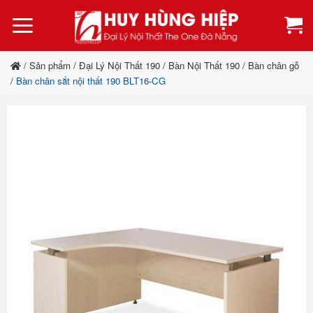
Bỏ
qua
nội
dung
/
Sản phẩm
/
Đại Lý Nội Thất 190
/
Bàn Nội Thất 190
/
Bàn chân gỗ
/
Bàn chân sắt nội thất 190 BLT16-CG