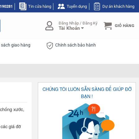
190281
Tin cửa hàng
Tuyển dụng
Dự án khách hàng
Đăng Nhập / Đăng Ký
GIỎ HÀNG
Tài Khoản
 sách giao hàng
Chính sách bảo hành
CHÚNG TÔI LUÔN SẴN SÀNG ĐỂ GIÚP ĐỠ
BẠN !
 chống xước,
 các giá đỡ