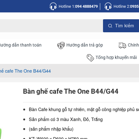
Hotline 1:
094 4888479
Hotline 2:
0935
ướng dẫn thanh toán
Hướng dẫn trả góp
Chính
Tổng hợp khuyến mãi
hế cafe The One B44/G44
Bàn ghế cafe The One B44/G44
Bàn Cafe khung gỗ tự nhiên, mặt gỗ công nghiệp phủ s
Sản phẩm có 3 màu Xanh, Đỏ, Trắng
(sản phẩm nhập khẩu)
KT: W600 x D600 x H750 mm