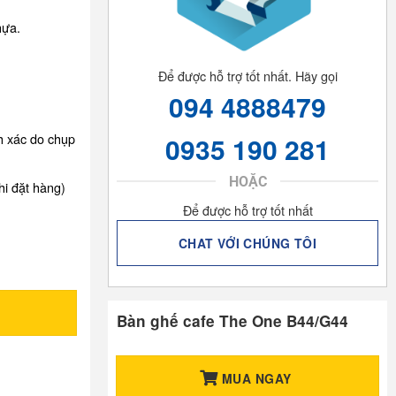
hựa.
Để được hỗ trợ tốt nhất. Hãy gọi
094 4888479
nh xác do chụp
0935 190 281
HOẶC
hi đặt hàng)
Để được hỗ trợ tốt nhất
CHAT VỚI CHÚNG TÔI
Bàn ghế cafe The One B44/G44
MUA NGAY