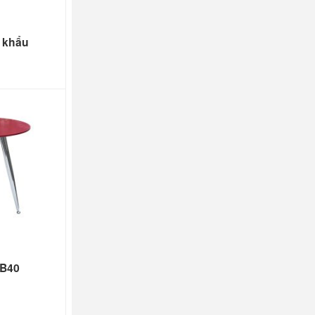
p khẩu
 B40