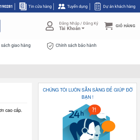
190281
Tin cửa hàng
Tuyển dụng
Dự án khách hàng
Đăng Nhập / Đăng Ký
GIỎ HÀNG
Tài Khoản
 sách giao hàng
Chính sách bảo hành
CHÚNG TÔI LUÔN SẴN SÀNG ĐỂ GIÚP ĐỠ
BẠN !
ơn cao cấp.