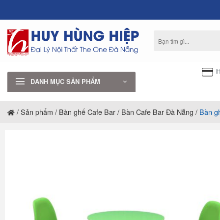
Bỏ
qua
nội
Tìm
dung
kiếm:
H
DANH MỤC SẢN PHẨM
/
Sản phẩm
/
Bàn ghế Cafe Bar
/
Bàn Cafe Bar Đà Nẵng
/
Bàn g