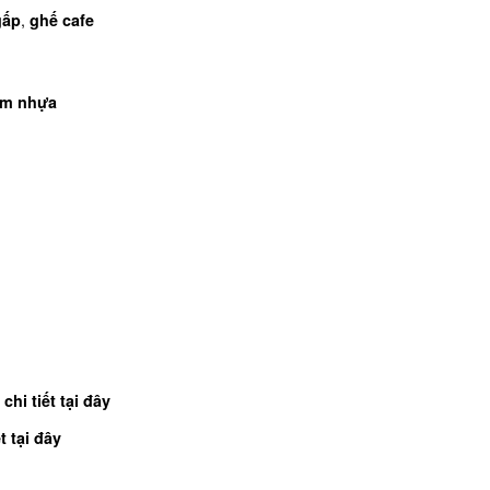
,
gấp
ghế cafe
đệm nhựa
chi tiết tại đây
t tại đây