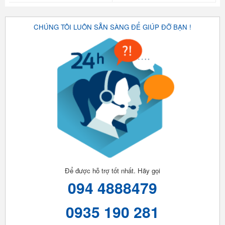
CHÚNG TÔI LUÔN SẴN SÀNG ĐỂ GIÚP ĐỠ BẠN !
Để được hỗ trợ tốt nhất. Hãy gọi
094 4888479
0935 190 281