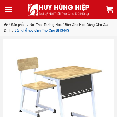
Bỏ
qua
nội
dung
/
Sản phẩm
/
Nội Thất Trường Học
/
Bàn Ghế Học Dùng Cho Gia
Đình
/
Bàn ghế học sinh The One BHS40G