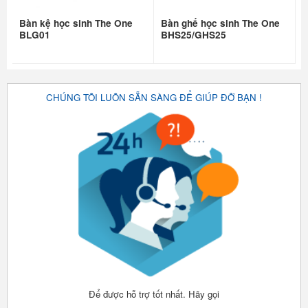
Bàn kệ học sinh The One
Bàn ghế học sinh The One
BLG01
BHS25/GHS25
CHÚNG TÔI LUÔN SẴN SÀNG ĐỂ GIÚP ĐỠ BẠN !
Để được hỗ trợ tốt nhất. Hãy gọi