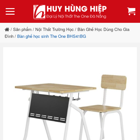
Bỏ
qua
nội
dung
/
Sản phẩm
/
Nội Thất Trường Học
/
Bàn Ghế Học Dùng Cho Gia
Đình
/
Bàn ghế học sinh The One BHS41BG