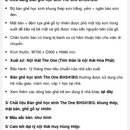
Bộ bàn ghế học sinh khung thép sơn trắng, yếm + ngăn bàn sơn
đen.
Mặt bàn + đệm tựa ghế gỗ tự nhiên được phủ một lớp sơn trong
suốt để bảo vệ bề mặt và giữ được mầu sắc nguyên bản của gỗ.
Chân trước bàn có trang bị bánh xe có hãm thuận tiện cho việc di
chuyển.
Kích thước: W700 x D500 x H690 mm
Xuất xứ: Nội thất The One (Tiền thân là nội thất Hòa Phát)
Bảo hành: 12 tháng theo tiêu chuẩn của nhà sản xuất
Bàn ghế học sinh The One BHS41BG
thường được sử dụng cho
trẻ mẫu giáo, mầm non, cấp 1 học tại nhà
Xem thêm các dòng bàn ghế trẻ em dùng ở nhà khác
tại đây
3/ Chất liệu Bàn ghế học sinh The One BHS41BG: khung thép,
mặt bàn, ghế gỗ tự nhiên
4/ Màu sắc bàn: như hình
5/ Cam kết đại lý nội thất Huy Hùng Hiệp: